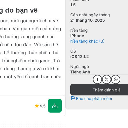
1.5
g do bạn vẽ
Cập nhật ngày tháng
hone, mời gọi người chơi vẽ
21 tháng 10, 2025
nhau. Với giao diện cảm ứng
Nền tảng
iPhone
iều hướng xung quanh các
Nền tảng khác (3)
ở nên độc đáo. Với sáu thế
OS
ó thể thưởng thức nhiều thử
iOS 12.1.2
 trải nghiệm chơi game. Trò
Ngôn ngữ
ời dùng tham gia và rời khỏi
Tiếng Anh
m một yếu tố cạnh tranh nữa.
Thêm đánh giá
Báo cáo phần mềm
4.5