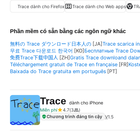
Trace dành cho Firefox
Trace dành cho Web apps
TR
Phần mềm có sẵn bằng các ngôn ngữ khác
無料の Trace ダウンロード日本人の
Trace scarica in
무료 Trace 다운로드 한국어
Бесплатные Trace Dow
免费Trace下载中国人
Gratis Trace downloand dala
Téléchargement gratuit de Trace en française
Kost
Baixada do Trace gratuita em português
Trace
dành cho iPhone
Miễn phí
4.7
3
Chương trình đáng tin cậy
V
1.5